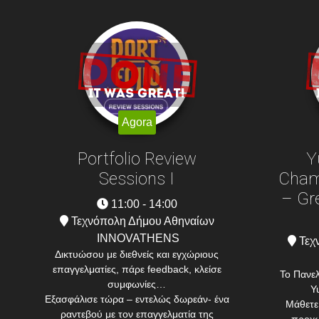
Agora
Portfolio Review
Y
Sessions I
Champ
– Gr
11:00 - 14:00
Τεχνόπολη Δήμου Αθηναίων
INNOVATHENS
Τεχ
Δικτυώσου με διεθνείς και εγχώριους
επαγγελματίες, πάρε feedback, κλείσε
To Πανε
συμφωνίες…
Y
Εξασφάλισε τώρα – εντελώς δωρεάν- ένα
Μάθετε
ραντεβού με τον επαγγελματία της