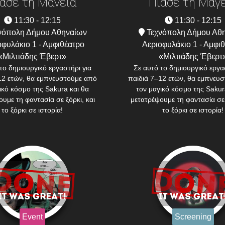
άσε τη Μαγεία
Πιάσε τη Μαγ
11:30 - 12:15
11:30 - 12:15
νόπολη Δήμου Αθηναίων
Τεχνόπολη Δήμου Αθ
φυλάκιο 1 - Αμφιθέατρο
Αεριοφυλάκιο 1 - Αμφι
«Μιλτιάδης Έβερτ»
«Μιλτιάδης Έβερτ
το δημιουργικό εργαστήρι για
Σε αυτό το δημιουργικό εργα
12 ετών, θα εμπνευστούμε από
παιδιά 7–12 ετών, θα εμπνευ
ικό κόσμο της Sakura και θα
τον μαγικό κόσμο της Sakur
υμε τη φαντασία σε ξόρκι, και
μετατρέψουμε τη φαντασία σε 
το ξόρκι σε ιστορία!
το ξόρκι σε ιστορία!
Event
Screening