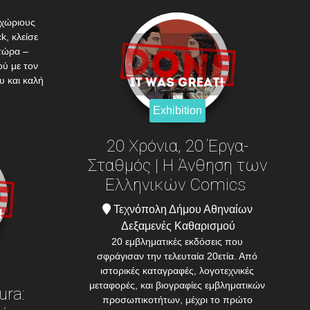
γχώριους
k, κλείσε
τώρα –
ού με τον
υ και καλή
Exhibition
20 Χρόνια, 20 Έργα-
Σταθμός | Η Άνθηση των
Ελληνικών Comics
Τεχνόπολη Δήμου Αθηναίων
Δεξαμενές Καθαρισμού
20 εμβληματικές εκδόσεις που
σφράγισαν την τελευταία 20ετία. Από
ιστορικές καταγραφές, λογοτεχνικές
μεταφορές, και βιογραφίες εμβληματικών
ura:
προσωπικοτήτων, μέχρι το πρώτο