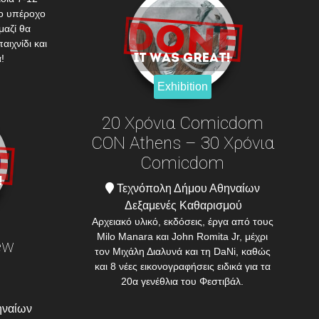
ο υπέροχο
μαζί θα
αιχνίδι και
!
Exhibition
20 Χρόνια Comicdom
CON Athens – 30 Χρόνια
Comicdom
Τεχνόπολη Δήμου Αθηναίων
Δεξαμενές Καθαρισμού
Αρχειακό υλικό, εκδόσεις, έργα από τους
Milo Manara και John Romita Jr, μέχρι
ew
τον Μιχάλη Διαλυνά και τη DaNi, καθώς
και 8 νέες εικονογραφήσεις ειδικά για τα
20α γενέθλια του Φεστιβάλ.
ηναίων