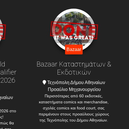
Bazaar
ld
Bazaar Καταστημάτων &
lifier
Εκδοτικών
 2026
Τεχνόπολη Δήμου Αθηναίων
Προαύλιο Μηχανουργείου
Περισσότερες από 60 εκδοτικές,
ηναίων
καταστήματα comics και merchandise,
σχολές comics και food court, σας
2026 στο
περιμένουν στους προαύλιους χώρους
ς!
της Τεχνόπολης του Δήμου Αθηναίων.
 πώς θα