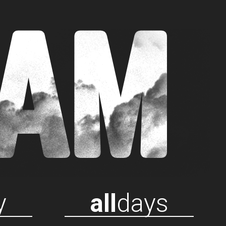
RAM
y
all
days