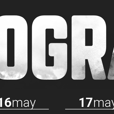
OG
16
may
17
ma