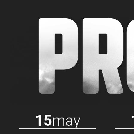
PR
15
may