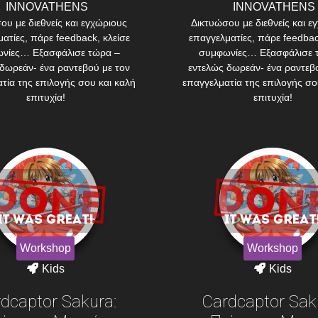
INNOVATHENS
INNOVATHENS
ου με διεθνείς και εγχώριους
Δικτυώσου με διεθνείς και ε
ατίες, πάρε feedback, κλείσε
επαγγελματίες, πάρε feedbac
νίες… Εξασφάλισε τώρα –
συμφωνίες… Εξασφάλισε 
δωρεάν- ένα ραντεβού με τον
εντελώς δωρεάν- ένα ραντεβ
τία της επιλογής σου και καλή
επαγγελματία της επιλογής σο
επιτυχία!
επιτυχία!
Workshop
Workshop
Kids
Kids
dcaptor Sakura:
Cardcaptor Sak