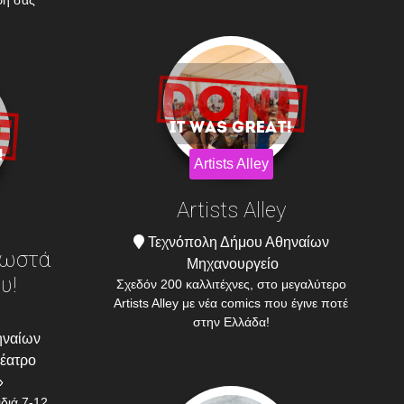
φή σας
Artists Alley
Artists Alley
Τεχνόπολη Δήμου Αθηναίων
Σωστά
Μηχανουργείο
υ!
Σχεδόν 200 καλλιτέχνες, στο μεγαλύτερο
Artists Alley με νέα comics που έγινε ποτέ
στην Ελλάδα!
ηναίων
θέατρο
»
ιδιά 7-12