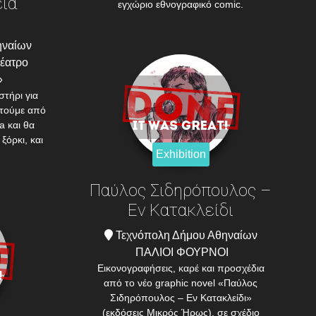
εία
εγχώριο εθνογραφικό comic.
ηναίων
θέατρο
»
στήρι για
στούμε από
a και θα
ξόρκι, και
Exhibition
Παύλος Σιδηρόπουλος –
Εν Κατακλείδι
Τεχνόπολη Δήμου Αθηναίων
ΠΑΛΙΟΙ ΦΟΥΡΝΟΙ
Eικονογραφήσεις, καρέ και προσχέδια
από το νέο graphic novel «Παύλος
Σιδηρόπουλος – Εν Κατακλείδι»
(εκδόσεις Μικρός Ήρως), σε σχέδιο