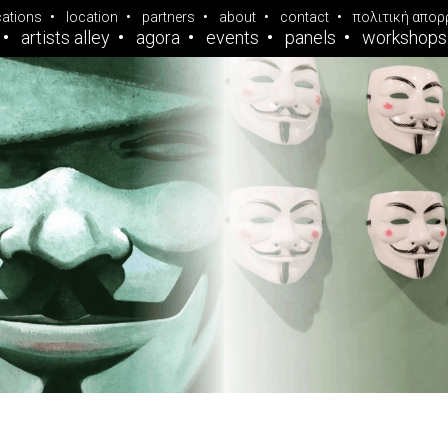
cations
location
partners
about
contact
πολιτική απορ
artists alley
agora
events
panels
workshops
Τιμώμενος Καλλι