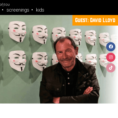
ρήτου
screenings
kids
τέχνης: Αντώνης Βαβαγιάννης (Κουραφέλκυθρος)
Guest: David Lloyd