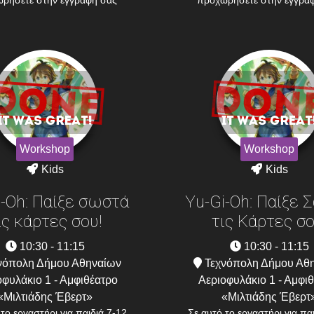
ρήσετε στην εγγραφή σας
προχωρήσετε στην εγγρα
Workshop
Workshop
Kids
Kids
i-Oh: Παίξε σωστά
Yu-Gi-Oh: Παίξε 
ις κάρτες σου!
τις Κάρτες σο
10:30 - 11:15
10:30 - 11:15
νόπολη Δήμου Αθηναίων
Τεχνόπολη Δήμου Αθ
φυλάκιο 1 - Αμφιθέατρο
Αεριοφυλάκιο 1 - Αμφι
«Μιλτιάδης Έβερτ»
«Μιλτιάδης Έβερτ
το εργαστήρι για παιδιά 7-12
Σε αυτό το εργαστήρι για πα