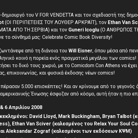
ν-δημιουργό του
V FOR VENDETTA
και τον σχεδιαστή της δημ
ot
(ΟΙ ΠΕΡΙΠΕΤΕΙΕΣ ΤΟΥ ΛΟΥΘΕΡ ΑΡΚΡΑΪΤ), τον
Ethan Van Sc
ΜΑΤΑ ΑΠΟ ΤΗ ΣΕΡΒΙΑ) και τον
Guneri Icoglu
(Ο ΑΝΘΡΩΠΟΣ ΤΗ
ε το σύνθημά μας: Celebrate Comic Book Diversity!
ζωντάνεψε από τη διάνοια του
Will Eisner
, όπου μέσα από πε
ηνικό κοινό η πορεία ενός πραγματικά μεγάλου των comics! 
τήσει το δικό τους χωριό, με το Comicdom Con Athens να έχει
ας, επικοινωνίας, και φυσικά έκδοσης νέων comics!
πέρασαν 5.000 επισκέπτες! Και αν κρίνουμε από το γεγονός ό
οαμερικανικής Ένωσης έσφυζαν από κόσμο, αυτή ήταν η πιο ε
 & 6 Απριλίου 2008
κεκλημένοι: David Lloyd, Mark Buckingham, Bryan Talbot 
ss), Ethan Van Sciver (καλεσμένος του Relax Your Soul Co
 και Aleksandar Zograf (καλεσμένοι των εκδόσεων ΚΨΜ)