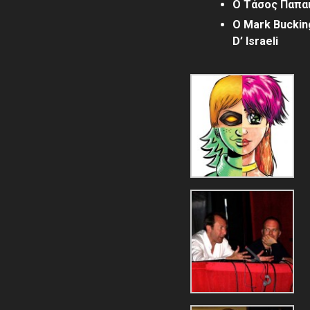
Ο Τάσος Παπαι
Ο Mark Bucki
D’ Israeli