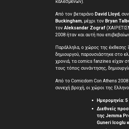
καλεσμένων).
Από τον βετεράνο
David Lloyd
, συ
Buckingham
, μέχρι τον
Bryan Talb
τον
Aleksandar Zograf
(ΧΑΙΡΕΤΙΣ
2008 ήταν και αυτή που επιβεβαίων
Παράλληλα, ο χώρος της έκθεσης 
δημιουργού, παρουσιάστηκε στο ελλ
χρονιά, τα comics fanzines είχαν σ
τους τόπος συνάντησης, δημιουργί
Από το Comicdom Con Athens 2008 
συνεχή βροχή, οι χώροι της Ελλην
Ημερομηνία: 5
Διεθνείς προσ
της Jemma Pre
Guneri Icoglu