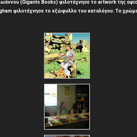
ωάννου (Giganto Books) φιλοτέχνησε το artwork της αφί
ngham φιλοτέχνησε το εξώφυλλο του καταλόγου. Το χρώμ