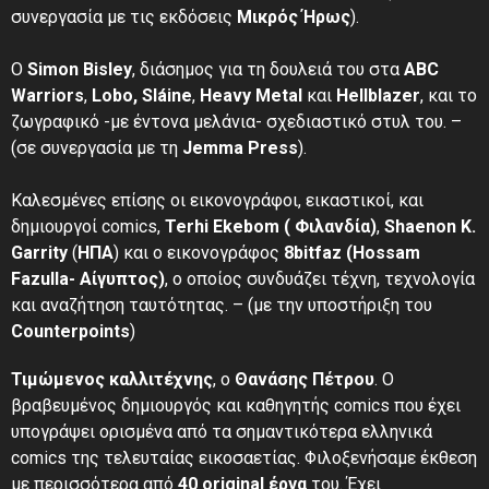
συνεργασία με τις εκδόσεις
Μικρός Ήρως
).
Ο
Simon Bisley
, διάσημος για τη δουλειά του στα
ABC
Warriors
,
Lobo,
Sláine
,
Heavy Metal
και
Hellblazer
, και το
ζωγραφικό -με έντονα μελάνια- σχεδιαστικό στυλ τoυ. –
(σε συνεργασία με τη
Jemma Press
).
Καλεσμένες επίσης οι εικονογράφοι, εικαστικοί, και
δημιουργοί comics,
Terhi Ekebom ( Φιλανδία)
,
Shaenon K.
Garrity
(
ΗΠΑ
) και ο εικονογράφος
8bitfaz (Hossam
Fazulla- Αίγυπτος)
, ο οποίος συνδυάζει τέχνη, τεχνολογία
και αναζήτηση ταυτότητας. – (με την υποστήριξη του
Counterpoints
)
Τιμώμενος καλλιτέχνης
,
ο
Θανάσης Πέτρου
. Ο
βραβευμένος δημιουργός και καθηγητής comics που έχει
υπογράψει ορισμένα από τα σημαντικότερα ελληνικά
comics της τελευταίας εικοσαετίας. Φιλοξενήσαμε έκθεση
με περισσότερα από
40 original έργα
του. Έχει