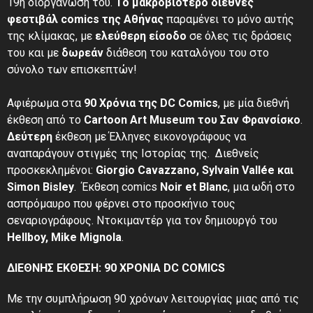
19η διοργάνωσή του.
Το μακροβιότερο διεθνές
φεστιβάλ comics της Αθήνας
παραμένει το μόνο αυτής
της κλίμακας, με
ελεύθερη είσοδο
σε όλες τις δράσεις
του και με
δωρεάν
διάθεση του καταλόγου του στο
σύνολο των επισκεπτών!
Αφιέρωμα στα
90 Χρόνια της DC Comics
, με μία διεθνή
έκθεση από το
Cartoon Art Museum του Σαν Φρανσίσκο
.
Δεύτερη
έκθεση με Έλληνες εικονογράφους να
αναπαράγουν στιγμές της Ιστορίας της. Διεθνείς
προσκεκλημένοι:
Giorgio Cavazzano, Sylvain Vallée και
Simon Bisley
. Έκθεση comics
Noir et Blanc
, μια ωδή στο
ασπρόμαυρο που φέρνει στο προσκήνιο τους
σεναριογράφους. Ντοκιμαντέρ για τον δημιουργό του
Hellboy, Mike Mignola
.
ΔΙΕΘΝΗΣ ΕΚΘΕΣΗ: 90 ΧΡΟΝΙΑ DC COMICS
Με την συμπλήρωση 90 χρόνων λειτουργίας μιας από τις