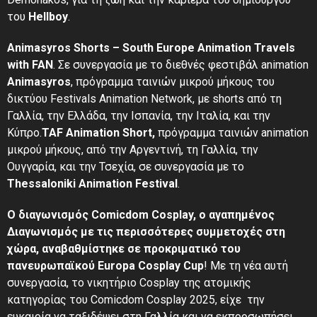
του
Hellboy
.
Animasyros Shorts – South Europe Animation Travels
with FAN
. Σε συνεργασία με το διεθνές φεστιβάλ animation
Animasyros
, πρόγραμμα ταινιών μικρού μήκους του
δικτύου Festivals Animation Network, με shorts από τη
Γαλλία, την Ελλάδα, την Ισπανία, την Ιταλία, και την
Κύπρο.
TAF Animation Short,
πρόγραμμα ταινιών animation
μικρού μήκους, από την Αργεντινή, τη Γαλλία, την
Ουγγαρία, και την Τσεχία, σε συνεργασία με το
Thessaloniki Animation Festival
.
Ο διαγωνισμός Comicdom Cosplay, o αγαπημένος
Διαγωνισμός με τις περισσότερες συμμετοχές στη
χώρα, αναβαθμίστηκε σε προκριματικό του
πανευρωπαϊκού Europa Cosplay Cup
! Με τη νέα αυτή
συνεργασία, το νικητήριο Cosplay της ατομικής
κατηγορίας του Comicdom Cosplay 2025, είχε την
ευκαιρία να ταξιδέψει στη Γαλλία και να εκπροσωπήσει