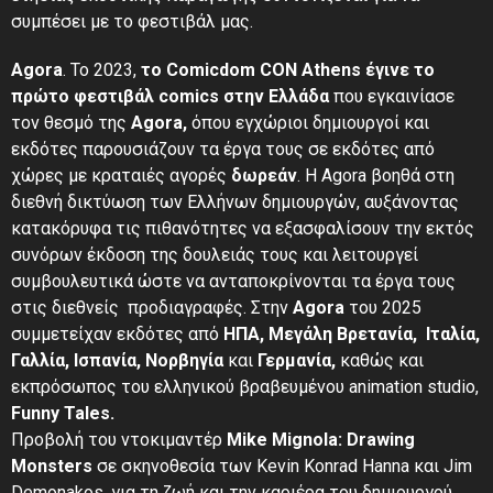
συμπέσει με το φεστιβάλ μας.
Agora
. Το 2023,
το Comicdom CON Athens έγινε το
πρώτο φεστιβάλ comics στην Ελλάδα
που εγκαινίασε
τον θεσμό της
Agora,
όπου εγχώριοι δημιουργοί και
εκδότες παρουσιάζουν τα έργα τους σε εκδότες από
χώρες με κραταιές αγορές
δωρεάν
. Η Agora βοηθά στη
διεθνή δικτύωση των Ελλήνων δημιουργών, αυξάνοντας
κατακόρυφα τις πιθανότητες να εξασφαλίσουν την εκτός
συνόρων έκδοση της δουλειάς τους και λειτουργεί
συμβουλευτικά ώστε να ανταποκρίνονται τα έργα τους
στις διεθνείς προδιαγραφές. Στην
Agora
του 2025
συμμετείχαν εκδότες από
ΗΠΑ, Μεγάλη Βρετανία,
Ιταλία,
Γαλλία,
Ισπανία,
Νορβηγία
και
Γερμανία,
καθώς και
εκπρόσωπος του ελληνικού βραβευμένου animation studio,
Funny Tales.
Προβολή του ντοκιμαντέρ
Mike Mignola: Drawing
Monsters
σε σκηνοθεσία των Kevin Konrad Hanna και Jim
Demonakos, για τη ζωή και την καριέρα του δημιουργού