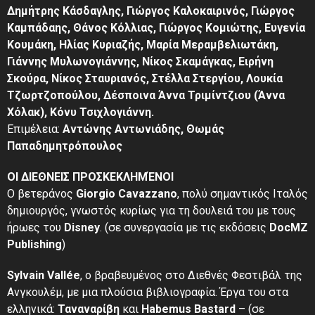
Δημήτρης Κάσδαγλης, Γιώργος Καλοκαιρινός, Γιώργος
Καμπάδαης, Θάνος Κόλλιας, Γιώργος Κομιώτης, Ευγενία
Κουμάκη, Ηλίας Κυριαζής, Μαρία Μεραμβελιωτάκη,
Γιάννης Μυλωνογιάννης, Νίκος Σκαμάγκας, Ειρήνη
Σκούρα, Νίκος Σταυριανός, Στέλλα Στεργίου, Λουκία
Τζωρτζοπούλου, Δέσποινα Άννα Τριμίντζιου (Άννα
Χόλακ), Κόνυ Τσιχλογιάννη.
Επιμέλεια:
Αντώνης Αντωνιάδης, Θωμάς
Παπαδημητρόπουλος
ΟΙ ΔΙΕΘΝΕΙΣ ΠΡΟΣΚΕΚΛΗΜΈΝΟΙ
O βετεράνος
Giorgio Cavazzano
, πολύ σημαντικός Ιταλός
δημιουργός, γνωστός κυρίως για τη δουλειά του με τους
ήρωες του
Disney
. (σε συνεργασία με τις εκδόσεις
DocMZ
Publishing
)
Sylvain Vallée
, ο βραβευμένος στο Διεθνές Φεστιβάλ της
Ανγκουλέμ, με μια πλούσια βιβλιογραφία. Έργα του στα
ελληνικά:
Ταναναρίβη
και
Habemus Bastard
– (σε