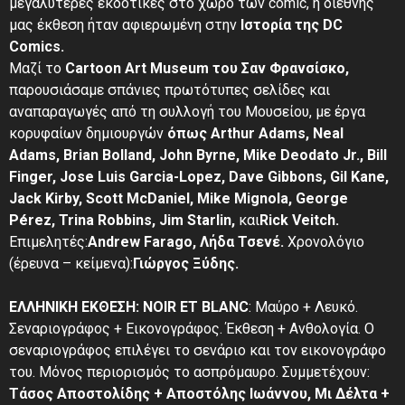
μεγαλύτερες εκδοτικές στο χώρο των comic, η διεθνής
μας έκθεση ήταν αφιερωμένη στην
Ιστορία της DC
Comics.
Μαζί το
Cartoon Art Museum του Σαν Φρανσίσκο,
παρουσιάσαμε σπάνιες πρωτότυπες σελίδες και
αναπαραγωγές από τη συλλογή του Μουσείου, με έργα
κορυφαίων δημιουργών
όπως Arthur Adams, Neal
Adams, Brian Bolland, John Byrne, Mike Deodato Jr., Bill
Finger, Jose Luis Garcia-Lopez, Dave Gibbons, Gil Kane,
Jack Kirby, Scott McDaniel, Mike Mignola, George
Pérez, Trina Robbins, Jim Starlin,
και
Rick Veitch.
Επιμελητές:
Andrew Farago, Λήδα Τσενέ.
Χρονολόγιο
(έρευνα – κείμενα):
Γιώργος Ξύδης.
ΕΛΛΗΝΙΚΗ ΕΚΘΕΣΗ: NOIR ET BLANC
: Μαύρο + Λευκό.
Σεναριογράφος + Εικονογράφος. Έκθεση + Ανθολογία. Ο
σεναριογράφος επιλέγει το σενάριο και τον εικονογράφο
του. Μόνος περιορισμός το ασπρόμαυρο. Συμμετέχουν:
Τάσος Αποστολίδης + Αποστόλης Ιωάννου, Μι Δέλτα +