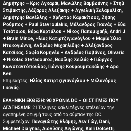
Δημήτρης – Κρις Αγκαράι, Μανώλης Βαμβούνης + Στηβ
Στιβακτής, Λάζαρος Αλεξάκης + Αγγελική Σαλαμαλίκη,
Δημήτρης Βανέλλης + Χρήστος Καρακίτσος, Ζήσης
Ρούμπος + Paul Stavroulakis, Μέλανδρος Γκανάς + Εύα
Τσιάτσιου, Βέρα Καρτάλου + Νίκος Παπαμιχαήλ, Andri J
+ Brain Mince, Ηλίας Κατιρτζιγιανόγλου + Μαρία Όλια
Ντακογιάννη, Ανδρέας Μιχαηλίδης + Αλέξανδρος
Κατσίκας, Σοφία Κομηνέα + Ανδρέας Γιοβάνος, Olivaris
+ Nikolas Stefadouros, Βασίλης Χειλάς + Γιώργος
Κωνσταντόπουλος, Γιάννης Κουρουμπακάλης + Apo
Ken.
Επιμελητές
: Ηλίας Κατιρτζιγιανόγλου + Μέλανδρος
Γκανάς.
ΕΛΛΗΝΙΚΗ ΕΚΘΕΣΗ: 90 ΧΡΟΝΙΑ DC – ΟΙ ΣΤΙΓΜΕΣ ΠΟΥ
ΑΓΑΠΗΣΑΜΕ
: 21 Έλληνες καλλιτέχνες επέλεξαν την
αγαπημένη στιγμή τους από το σύμπαν της DC.
Συμμετείχαν:
Παναγιώτης Βλάμης, Λεν Γώγ, Dani,
Michael Dialynas, Διονύσης Διγώνης, Kalli Dolcetti,