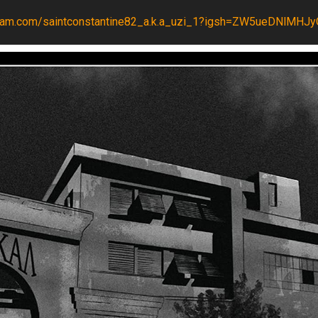
gram.com/saintconstantine82_a.k.a_uzi_1?igsh=ZW5ueDNlMH