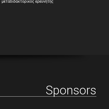
ως μεταδιδακτορικός ερευνητής
Sponsors