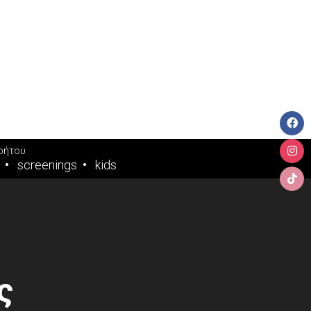
ρήτου
screenings
kids
ς