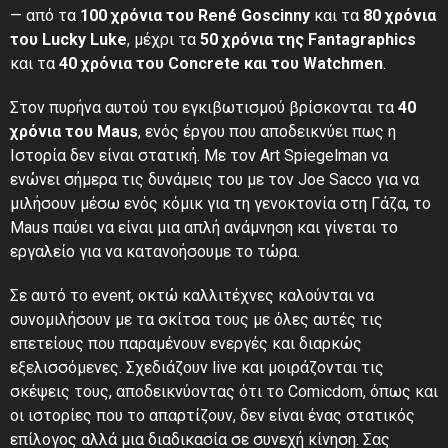
— από τα
100 χρόνια του René Goscinny
και τα
80 χρόνια
του Lucky Luke
, μέχρι τα
50 χρόνια της Fantagraphics
και τα
40 χρόνια του Concrete και του Watchmen
.
Στον πυρήνα αυτού του εγκιβωτισμού βρίσκονται τα
40
χρόνια του Maus
, ενός έργου που αποδεικνύει πως η
Ιστορία δεν είναι στατική. Με τον Art Spiegelman να
ενώνει σήμερα τις δυνάμεις του με τον Joe Sacco για να
μιλήσουν μέσω ενός κόμικ για τη γενοκτονία στη Γάζα, το
Maus
παύει να είναι μια απλή ανάμνηση και γίνεται το
εργαλείο για να κατανοήσουμε το τώρα.
Σε αυτό το event, οκτώ καλλιτέχνες καλούνται να
συνομιλήσουν με τα σκίτσα τους με όλες αυτές τις
επετείους που παραμένουν ενεργές και διαρκώς
εξελισσόμενες. Σχεδιάζουν live και μοιράζονται τις
σκέψεις τους, αποδεικνύοντας ότι το Comicdom, όπως και
οι ιστορίες που το απαρτίζουν, δεν είναι ένας στατικός
επίλογος αλλά μια διαδικασία σε συνεχή κίνηση. Σας