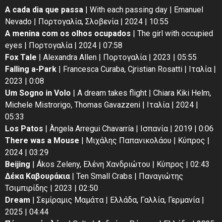
A cada dia que passa
| With each passing day | Emanuel
Nevadο | Πορτογαλία, Σλοβενία | 2024 | 10:55
A menina com os olhos ocupados
| The girl with occupied
eyes | Πορτογαλία | 2024 | 07:58
Fox Tale
| Alexandra Allen | Πορτογαλία | 2023 | 05:55
Falling a-Park
| Francesca Curaba, Cjristian Rosatti | Ιταλία |
2023 | 0:08
Um Sogno in Volo
| A dream takes flight | Chiara Kiki Helm,
Michele Mistrorigo, Thomas Gavazzeni | Ιταλία | 2024 |
05:33
Los Patos
| Àngela Arregui Chavarría | Ισπανία | 2019 | 0:06
There was a Mouse
| Μιχάλης Παπανικολάου | Κύπρος |
2024 | 03:29
Beijing
| Ákos Zeleny, Ελένη Χανδριώτου | Κύπρος | 02:43
Δέκα Καβουράκια
| Ten Small Crabs | Παναγιώτης
Τσιμπιρίδης | 2023 | 02:50
Dream
| Σεμίραμις Μαμάτα | Ελλάδα, Γαλλία, Γερμανία |
2025 | 04:44